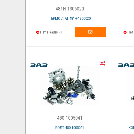
481H-1306020
ТЕРМОСТАТ 481Н-1306020
Нет в наличии
Нет 
480-1005041
БОЛТ 480-1005041
КО