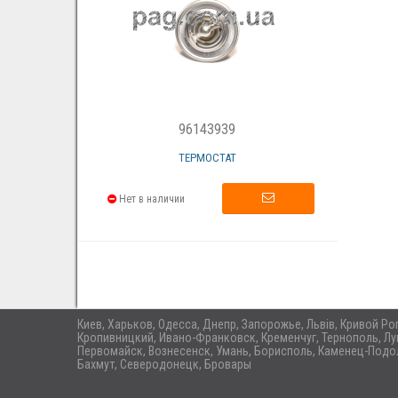
96143939
ТЕРМОСТАТ
Нет в наличии
Киев, Харьков, Одесса, Днепр, Запорожье, Львів, Кривой Р
Кропивницкий, Ивано-Франковск, Кременчуг, Тернополь, Лу
Первомайск, Вознесенск, Умань, Борисполь, Каменец-Подол
Бахмут, Северодонецк, Бровары