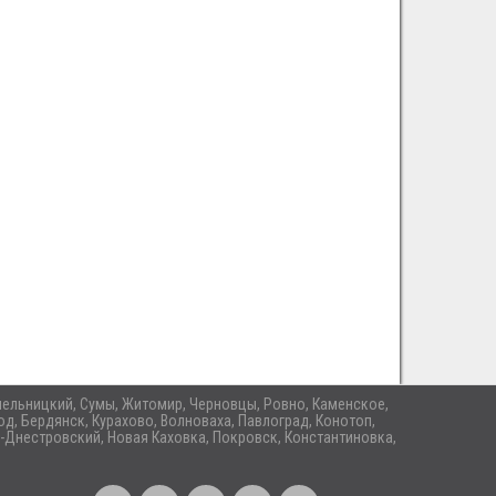
 Хмельницкий, Сумы, Житомир, Черновцы, Ровно, Каменское,
д, Бердянск, Курахово, Волноваха, Павлоград, Конотоп,
-Днестровский, Новая Каховка, Покровск, Константиновка,