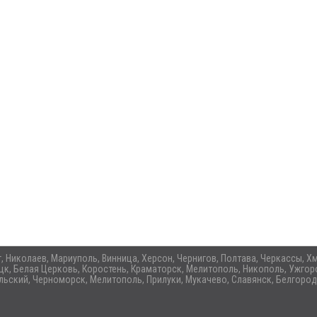
ог, Николаев, Мариуполь, Винница, Херсон, Чернигов, Полтава, Черкассы,
цк, Белая Церковь, Коростень, Краматорск, Мелитополь, Никополь, Ужгоро
ьский, Черноморск, Мелитополь, Прилуки, Мукачево, Славянск, Белгород