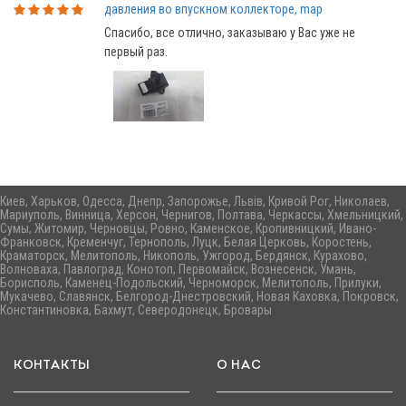
давления во впускном коллекторе, map
Спасибо, все отлично, заказываю у Вас уже не
первый раз.
Киев, Харьков, Одесса, Днепр, Запорожье, Львів, Кривой Рог, Николаев,
Мариуполь, Винница, Херсон, Чернигов, Полтава, Черкассы, Хмельницкий,
Сумы, Житомир, Черновцы, Ровно, Каменское, Кропивницкий, Ивано-
Франковск, Кременчуг, Тернополь, Луцк, Белая Церковь, Коростень,
Краматорск, Мелитополь, Никополь, Ужгород, Бердянск, Курахово,
Волноваха, Павлоград, Конотоп, Первомайск, Вознесенск, Умань,
Борисполь, Каменец-Подольский, Черноморск, Мелитополь, Прилуки,
Мукачево, Славянск, Белгород-Днестровский, Новая Каховка, Покровск,
Константиновка, Бахмут, Северодонецк, Бровары
КОНТАКТЫ
О НАС