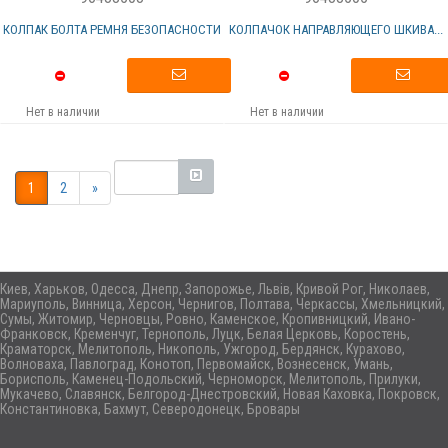
КОЛПАК БОЛТА РЕМНЯ БЕЗОПАСНОСТИ
КОЛПАЧОК НАПРАВЛЯЮЩЕГО ШКИВА...
Нет в наличии
Нет в наличии
1
2
»
Киев, Харьков, Одесса, Днепр, Запорожье, Львів, Кривой Рог, Николаев,
Мариуполь, Винница, Херсон, Чернигов, Полтава, Черкассы, Хмельницкий,
Сумы, Житомир, Черновцы, Ровно, Каменское, Кропивницкий, Ивано-
Франковск, Кременчуг, Тернополь, Луцк, Белая Церковь, Коростень,
Краматорск, Мелитополь, Никополь, Ужгород, Бердянск, Курахово,
Волноваха, Павлоград, Конотоп, Первомайск, Вознесенск, Умань,
Борисполь, Каменец-Подольский, Черноморск, Мелитополь, Прилуки,
Мукачево, Славянск, Белгород-Днестровский, Новая Каховка, Покровск,
Константиновка, Бахмут, Северодонецк, Бровары