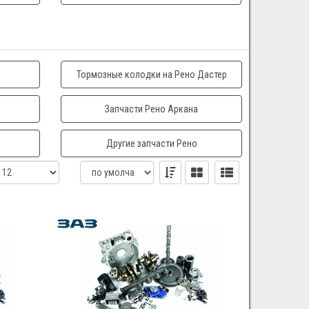
Тормозные колодки на Рено Дастер
Запчасти Рено Аркана
Другие запчасти Рено