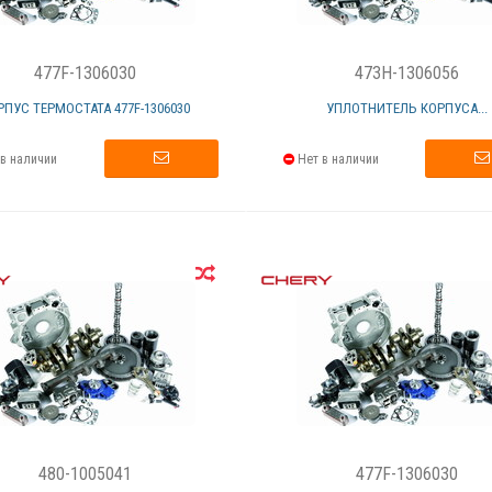
477F-1306030
473H-1306056
РПУС ТЕРМОСТАТА 477F-1306030
УПЛОТНИТЕЛЬ КОРПУСА...
в наличии
Нет в наличии
480-1005041
477F-1306030