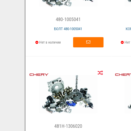
480-1005041
БОЛТ 480-1005041
КО
Нет в наличии
Нет 
481H-1306020