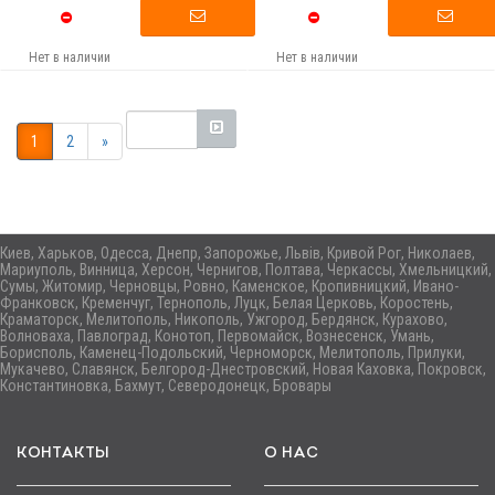
Нет в наличии
Нет в наличии
1
2
»
Киев, Харьков, Одесса, Днепр, Запорожье, Львів, Кривой Рог, Николаев,
Мариуполь, Винница, Херсон, Чернигов, Полтава, Черкассы, Хмельницкий,
Сумы, Житомир, Черновцы, Ровно, Каменское, Кропивницкий, Ивано-
Франковск, Кременчуг, Тернополь, Луцк, Белая Церковь, Коростень,
Краматорск, Мелитополь, Никополь, Ужгород, Бердянск, Курахово,
Волноваха, Павлоград, Конотоп, Первомайск, Вознесенск, Умань,
Борисполь, Каменец-Подольский, Черноморск, Мелитополь, Прилуки,
Мукачево, Славянск, Белгород-Днестровский, Новая Каховка, Покровск,
Константиновка, Бахмут, Северодонецк, Бровары
КОНТАКТЫ
О НАС