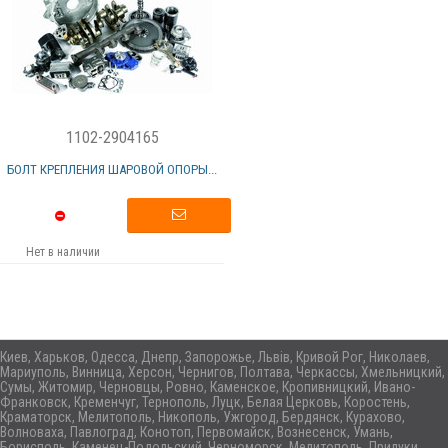
1102-2904165
БОЛТ КРЕПЛЕНИЯ ШАРОВОЙ ОПОРЫ...
Нет в наличии
Киев, Харьков, Одесса, Днепр, Запорожье, Львів, Кривой Рог, Николаев,
Мариуполь, Винница, Херсон, Чернигов, Полтава, Черкассы, Хмельницкий,
Сумы, Житомир, Черновцы, Ровно, Каменское, Кропивницкий, Ивано-
Франковск, Кременчуг, Тернополь, Луцк, Белая Церковь, Коростень,
Краматорск, Мелитополь, Никополь, Ужгород, Бердянск, Курахово,
Волноваха, Павлоград, Конотоп, Первомайск, Вознесенск, Умань,
Борисполь, Каменец-Подольский, Черноморск, Мелитополь, Прилуки,