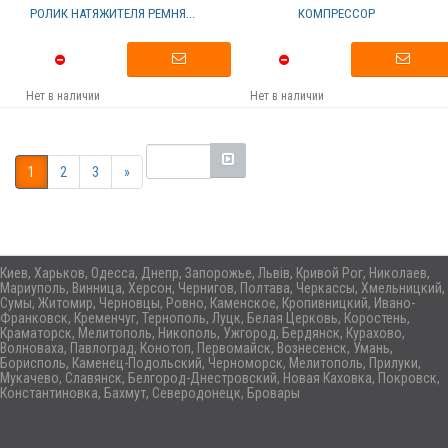
РОЛИК НАТЯЖИТЕЛЯ РЕМНЯ...
КОМПРЕССОР
Нет в наличии
Нет в наличии
1
2
3
»
Киев, Харьков, Одесса, Днепр, Запорожье, Львів, Кривой Рог, Николаев,
Мариуполь, Винница, Херсон, Чернигов, Полтава, Черкассы, Хмельницкий,
Сумы, Житомир, Черновцы, Ровно, Каменское, Кропивницкий, Ивано-
Франковск, Кременчуг, Тернополь, Луцк, Белая Церковь, Коростень,
Краматорск, Мелитополь, Никополь, Ужгород, Бердянск, Курахово,
Волноваха, Павлоград, Конотоп, Первомайск, Вознесенск, Умань,
Борисполь, Каменец-Подольский, Черноморск, Мелитополь, Прилуки,
Мукачево, Славянск, Белгород-Днестровский, Новая Каховка, Покровск,
Константиновка, Бахмут, Северодонецк, Бровары