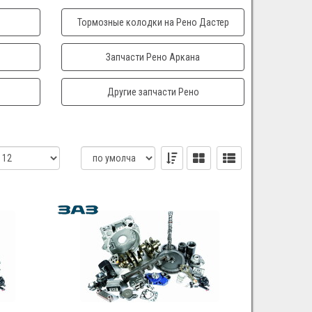
Тормозные колодки на Рено Дастер
Запчасти Рено Аркана
Другие запчасти Рено