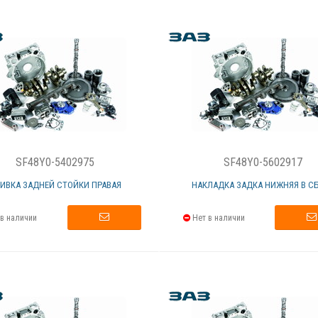
SF48Y0-5402975
SF48Y0-5602917
ИВКА ЗАДНЕЙ СТОЙКИ ПРАВАЯ
НАКЛАДКА ЗАДКА НИЖНЯЯ В С
в наличии
Нет в наличии