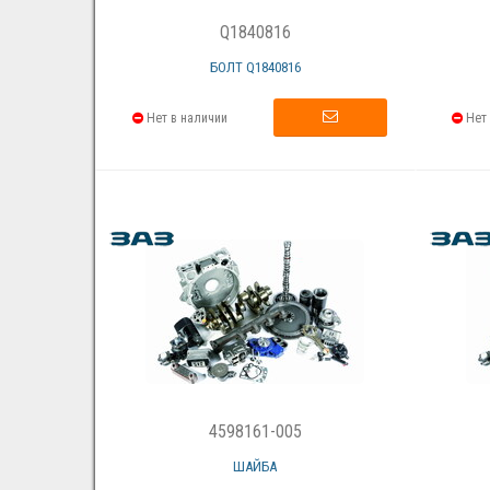
Q1840816
БОЛТ Q1840816
Нет в наличии
Нет 
4598161-005
ШАЙБА