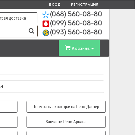
ВХОД
РЕГИСТРАЦИЯ
(068)
560-08-80
трая доставка
(099)
560-08-80
(093)
560-08-80
Корзина
ач
Тормозные колодки на Рено Дастер
Запчасти Рено Аркана