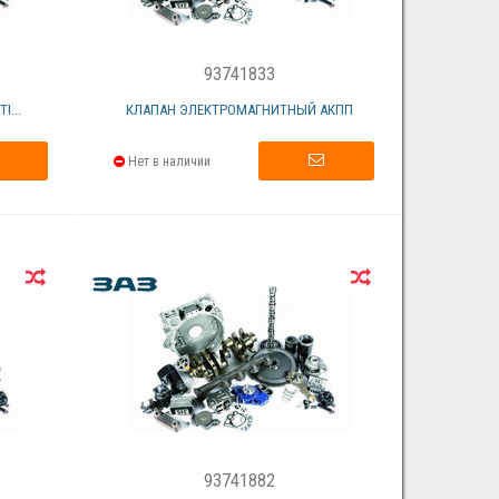
93741833
I...
КЛАПАН ЭЛЕКТРОМАГНИТНЫЙ АКПП
Нет в наличии
93741882