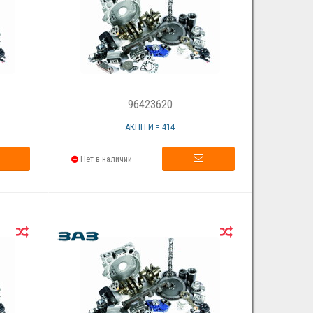
96423620
АКПП И = 414
Нет в наличии