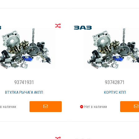
93741931
93742871
ВТУЛКА РЫЧАГА АКПП
КОРПУС КПП
в наличии
Нет в наличии