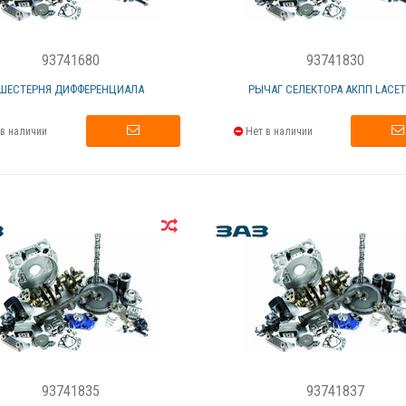
93741680
93741830
ШЕСТЕРНЯ ДИФФЕРЕНЦИАЛА
РЫЧАГ СЕЛЕКТОРА АКПП LACETT
в наличии
Нет в наличии
93741835
93741837