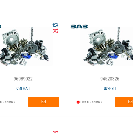
96989022
94520326
СИГНАЛ
ШУРУП
в наличии
Нет в наличии