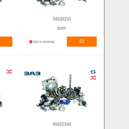
94500233
БОЛТ
Нет в наличии
96652344