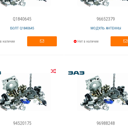
Q1840645
96652379
БОЛТ Q1840645
МОДУЛЬ АНТЕННЫ
в наличии
Нет в наличии
94520175
96988248