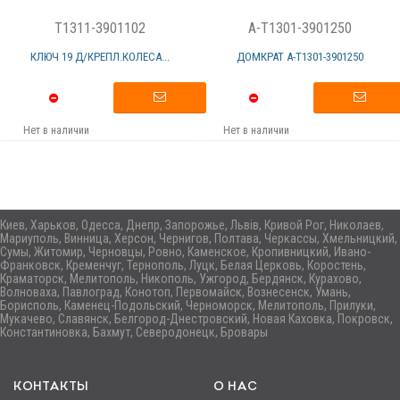
T1311-3901102
A-T1301-3901250
КЛЮЧ 19 Д/КРЕПЛ.КОЛЕСА...
ДОМКРАТ А-T1301-3901250
Нет в наличии
Нет в наличии
Киев, Харьков, Одесса, Днепр, Запорожье, Львів, Кривой Рог, Николаев,
Мариуполь, Винница, Херсон, Чернигов, Полтава, Черкассы, Хмельницкий,
Сумы, Житомир, Черновцы, Ровно, Каменское, Кропивницкий, Ивано-
Франковск, Кременчуг, Тернополь, Луцк, Белая Церковь, Коростень,
Краматорск, Мелитополь, Никополь, Ужгород, Бердянск, Курахово,
Волноваха, Павлоград, Конотоп, Первомайск, Вознесенск, Умань,
Борисполь, Каменец-Подольский, Черноморск, Мелитополь, Прилуки,
Мукачево, Славянск, Белгород-Днестровский, Новая Каховка, Покровск,
Константиновка, Бахмут, Северодонецк, Бровары
КОНТАКТЫ
О НАС