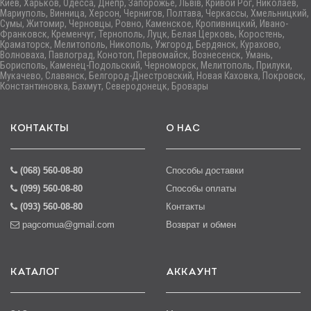
Киев, Харьков, Одесса, Днепр, Запорожье, Львів, Кривой Рог, Николаев,
Мариуполь, Винница, Херсон, Чернигов, Полтава, Черкассы, Хмельницкий,
Сумы, Житомир, Черновцы, Ровно, Каменское, Кропивницкий, Ивано-
Франковск, Кременчуг, Тернополь, Луцк, Белая Церковь, Коростень,
Краматорск, Мелитополь, Никополь, Ужгород, Бердянск, Курахово,
Волноваха, Павлоград, Конотоп, Первомайск, Вознесенск, Умань,
Борисполь, Каменец-Подольский, Черноморск, Мелитополь, Прилуки,
Мукачево, Славянск, Белгород-Днестровский, Новая Каховка, Покровск,
Константиновка, Бахмут, Северодонецк, Бровары
КОНТАКТЫ
О НАС
(068) 560-08-80
Способы доставки
(099) 560-08-80
Способы оплаты
(093) 560-08-80
Контакты
pagcomua@gmail.com
Возврат и обмен
КАТАЛОГ
АККАУНТ