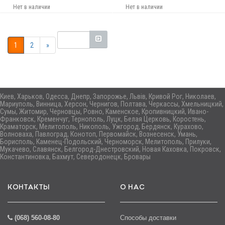
Нет в наличии
Нет в наличии
1
2
»
Киев, Харьков, Одесса, Днепр, Запорожье, Львів, Кривой Рог, Николаев,
Мариуполь, Винница, Херсон, Чернигов, Полтава, Черкассы, Хмельницкий,
Сумы, Житомир, Черновцы, Ровно, Каменское, Кропивницкий, Ивано-
Франковск, Кременчуг, Тернополь, Луцк, Белая Церковь, Коростень,
Краматорск, Мелитополь, Никополь, Ужгород, Бердянск, Курахово,
Волноваха, Павлоград, Конотоп, Первомайск, Вознесенск, Умань,
Борисполь, Каменец-Подольский, Черноморск, Мелитополь, Прилуки,
Мукачево, Славянск, Белгород-Днестровский, Новая Каховка, Покровск,
Константиновка, Бахмут, Северодонецк, Бровары
КОНТАКТЫ
О НАС
(068) 560-08-80
Способы доставки