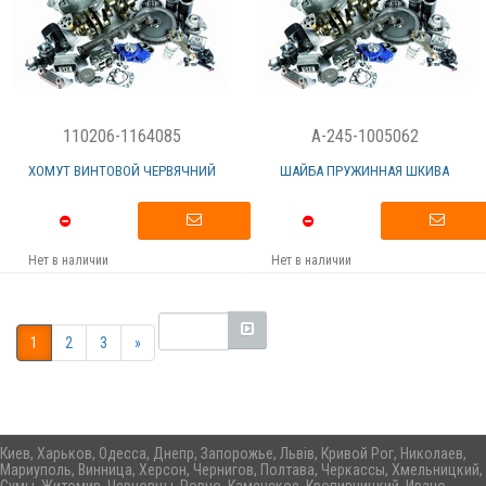
110206-1164085
A-245-1005062
ХОМУТ ВИНТОВОЙ ЧЕРВЯЧНИЙ
ШАЙБА ПРУЖИННАЯ ШКИВА
Нет в наличии
Нет в наличии
1
2
3
»
Киев, Харьков, Одесса, Днепр, Запорожье, Львів, Кривой Рог, Николаев,
Мариуполь, Винница, Херсон, Чернигов, Полтава, Черкассы, Хмельницкий,