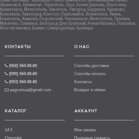
Сумы, Житомир, Черновцы, Ровно, Каменское, Кропивницкий, Ивано-
Франковск, Кременчуг, Тернополь, Луцк, Белая Церковь, Коростень,
Краматорск, Мелитополь, Никополь, Ужгород, Бердянск, Курахово,
Волноваха, Павлоград, Конотоп, Первомайск, Вознесенск, Умань,
Борисполь, Каменец-Подольский, Черноморск, Мелитополь, Прилуки,
Мукачево, Славянск, Белгород-Днестровский, Новая Каховка, Покровск,
Константиновка, Бахмут, Северодонецк, Бровары
КОНТАКТЫ
О НАС
(068) 560-08-80
Способы доставки
(099) 560-08-80
Способы оплаты
(093) 560-08-80
Контакты
pagcomua@gmail.com
Возврат и обмен
КАТАЛОГ
АККАУНТ
ЗАЗ
Мои заказы
Chevrolet
Полезные сервисы