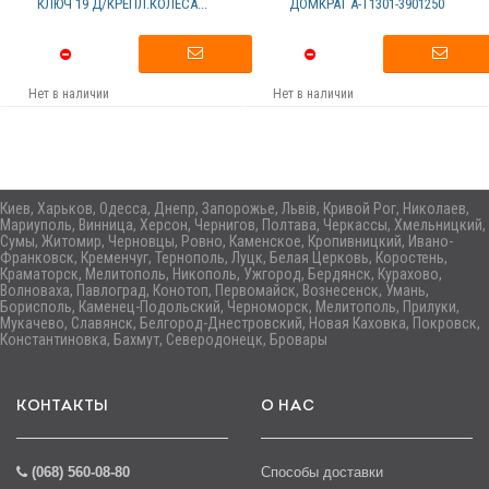
КЛЮЧ 19 Д/КРЕПЛ.КОЛЕСА...
ДОМКРАТ А-T1301-3901250
Нет в наличии
Нет в наличии
Киев, Харьков, Одесса, Днепр, Запорожье, Львів, Кривой Рог, Николаев,
Мариуполь, Винница, Херсон, Чернигов, Полтава, Черкассы, Хмельницкий,
Сумы, Житомир, Черновцы, Ровно, Каменское, Кропивницкий, Ивано-
Франковск, Кременчуг, Тернополь, Луцк, Белая Церковь, Коростень,
Краматорск, Мелитополь, Никополь, Ужгород, Бердянск, Курахово,
Волноваха, Павлоград, Конотоп, Первомайск, Вознесенск, Умань,
Борисполь, Каменец-Подольский, Черноморск, Мелитополь, Прилуки,
Мукачево, Славянск, Белгород-Днестровский, Новая Каховка, Покровск,
Константиновка, Бахмут, Северодонецк, Бровары
КОНТАКТЫ
О НАС
(068) 560-08-80
Способы доставки