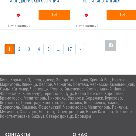
УПОР ДВЕРИ ЗАДКА ВЕРХНИЙ
ПЕТЛЯ КАПОТА ПРАВАЯ
Нет в наличии
Нет в наличии
1
2
3
4
5
...
17
»
Киев, Харьков, Одесса, Днепр, Запорожье, Львів, Кривой Рог, Николаев,
Мариуполь, Винница, Херсон, Чернигов, Полтава, Черкассы, Хмельницкий,
Сумы, Житомир, Черновцы, Ровно, Каменское, Кропивницкий, Ивано-
Франковск, Кременчуг, Тернополь, Луцк, Белая Церковь, Коростень,
Краматорск, Мелитополь, Никополь, Ужгород, Бердянск, Курахово,
Волноваха, Павлоград, Конотоп, Первомайск, Вознесенск, Умань,
Борисполь, Каменец-Подольский, Черноморск, Мелитополь, Прилуки,
Мукачево, Славянск, Белгород-Днестровский, Новая Каховка, Покровск,
Константиновка, Бахмут, Северодонецк, Бровары
КОНТАКТЫ
О НАС