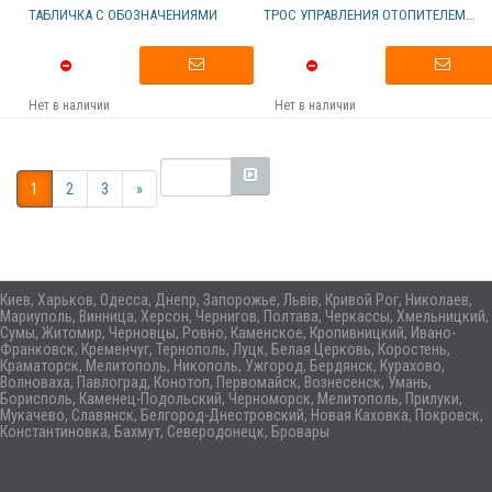
ТАБЛИЧКА С ОБОЗНАЧЕНИЯМИ
ТРОС УПРАВЛЕНИЯ ОТОПИТЕЛЕМ...
Нет в наличии
Нет в наличии
1
2
3
»
Киев, Харьков, Одесса, Днепр, Запорожье, Львів, Кривой Рог, Николаев,
Мариуполь, Винница, Херсон, Чернигов, Полтава, Черкассы, Хмельницкий,
Сумы, Житомир, Черновцы, Ровно, Каменское, Кропивницкий, Ивано-
Франковск, Кременчуг, Тернополь, Луцк, Белая Церковь, Коростень,
Краматорск, Мелитополь, Никополь, Ужгород, Бердянск, Курахово,
Волноваха, Павлоград, Конотоп, Первомайск, Вознесенск, Умань,
Борисполь, Каменец-Подольский, Черноморск, Мелитополь, Прилуки,
Мукачево, Славянск, Белгород-Днестровский, Новая Каховка, Покровск,
Константиновка, Бахмут, Северодонецк, Бровары