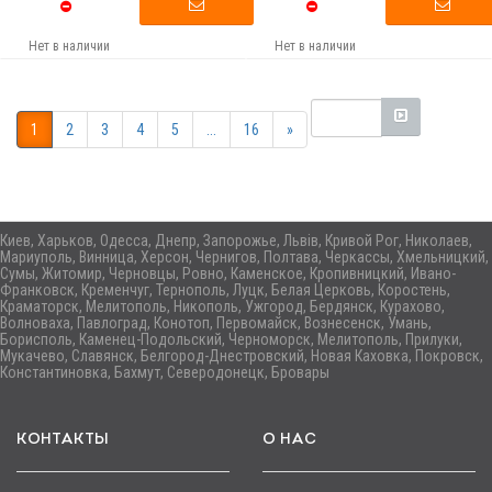
Нет в наличии
Нет в наличии
1
2
3
4
5
...
16
»
Киев, Харьков, Одесса, Днепр, Запорожье, Львів, Кривой Рог, Николаев,
Мариуполь, Винница, Херсон, Чернигов, Полтава, Черкассы, Хмельницкий,
Сумы, Житомир, Черновцы, Ровно, Каменское, Кропивницкий, Ивано-
Франковск, Кременчуг, Тернополь, Луцк, Белая Церковь, Коростень,
Краматорск, Мелитополь, Никополь, Ужгород, Бердянск, Курахово,
Волноваха, Павлоград, Конотоп, Первомайск, Вознесенск, Умань,
Борисполь, Каменец-Подольский, Черноморск, Мелитополь, Прилуки,
Мукачево, Славянск, Белгород-Днестровский, Новая Каховка, Покровск,
Константиновка, Бахмут, Северодонецк, Бровары
КОНТАКТЫ
О НАС