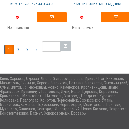
КОМПРЕССОР V5 АА-0043-00
РЕМЕНЬ ПОЛИКЛИНОВИДНЫЙ
Нет в наличии
Нет в наличии
1
2
3
»
Киев, Харьков, Одесса, Днепр, Запорожье, Львів, Кривой Рог, Николаев,
Мариуполь, Винница, Херсон, Чернигов, Полтава, Черкассы, Хмельницкий,
Сумы, Житомир, Черновцы, Ровно, Каменское, Кропивницкий, Ивано-
Франковск, Кременчуг, Тернополь, Луцк, Белая Церковь, Коростень,
Краматорск, Мелитополь, Никополь, Ужгород, Бердянск, Курахово,
Волноваха, Павлоград, Конотоп, Первомайск, Вознесенск, Умань,
Борисполь, Каменец-Подольский, Черноморск, Мелитополь, Прилуки,
Мукачево, Славянск, Белгород-Днестровский, Новая Каховка, Покровск,
Константиновка, Бахмут, Северодонецк, Бровары