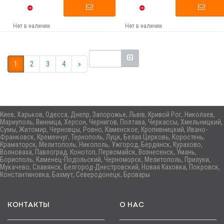
Нет в наличии
Нет в наличии
1
2
3
4
»
Киев, Харьков, Одесса, Днепр, Запорожье, Львів, Кривой Рог, Николаев,
Мариуполь, Винница, Херсон, Чернигов, Полтава, Черкассы, Хмельницкий,
Сумы, Житомир, Черновцы, Ровно, Каменское, Кропивницкий, Ивано-
Франковск, Кременчуг, Тернополь, Луцк, Белая Церковь, Коростень,
Краматорск, Мелитополь, Никополь, Ужгород, Бердянск, Курахово,
Волноваха, Павлоград, Конотоп, Первомайск, Вознесенск, Умань,
Борисполь, Каменец-Подольский, Черноморск, Мелитополь, Прилуки,
Мукачево, Славянск, Белгород-Днестровский, Новая Каховка, Покровск,
Константиновка, Бахмут, Северодонецк, Бровары
КОНТАКТЫ
О НАС