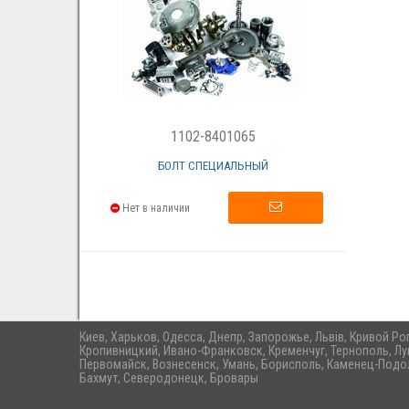
1102-8401065
БОЛТ СПЕЦИАЛЬНЫЙ
Нет в наличии
Киев, Харьков, Одесса, Днепр, Запорожье, Львів, Кривой Р
Кропивницкий, Ивано-Франковск, Кременчуг, Тернополь, Лу
Первомайск, Вознесенск, Умань, Борисполь, Каменец-Подол
Бахмут, Северодонецк, Бровары