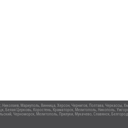
ог, Николаев, Мариуполь, Винница, Херсон, Чернигов, Полтава, Черкассы,
цк, Белая Церковь, Коростень, Краматорск, Мелитополь, Никополь, Ужгоро
ьский, Черноморск, Мелитополь, Прилуки, Мукачево, Славянск, Белгород