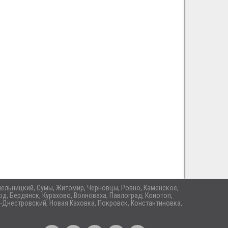
 Хмельницкий, Сумы, Житомир, Черновцы, Ровно, Каменское,
д, Бердянск, Курахово, Волноваха, Павлоград, Конотоп,
-Днестровский, Новая Каховка, Покровск, Константиновка,