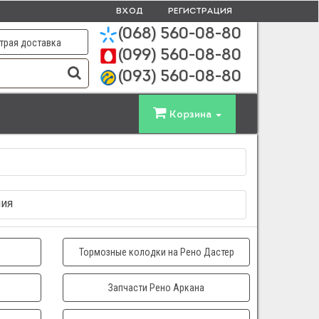
ВХОД
РЕГИСТРАЦИЯ
(068)
560-08-80
трая доставка
(099)
560-08-80
(093)
560-08-80
Корзина
ния
Тормозные колодки на Рено Дастер
Запчасти Рено Аркана