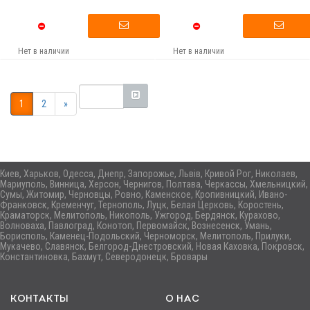
Нет в наличии
Нет в наличии
1
2
»
Киев, Харьков, Одесса, Днепр, Запорожье, Львів, Кривой Рог, Николаев,
Мариуполь, Винница, Херсон, Чернигов, Полтава, Черкассы, Хмельницкий,
Сумы, Житомир, Черновцы, Ровно, Каменское, Кропивницкий, Ивано-
Франковск, Кременчуг, Тернополь, Луцк, Белая Церковь, Коростень,
Краматорск, Мелитополь, Никополь, Ужгород, Бердянск, Курахово,
Волноваха, Павлоград, Конотоп, Первомайск, Вознесенск, Умань,
Борисполь, Каменец-Подольский, Черноморск, Мелитополь, Прилуки,
Мукачево, Славянск, Белгород-Днестровский, Новая Каховка, Покровск,
Константиновка, Бахмут, Северодонецк, Бровары
КОНТАКТЫ
О НАС