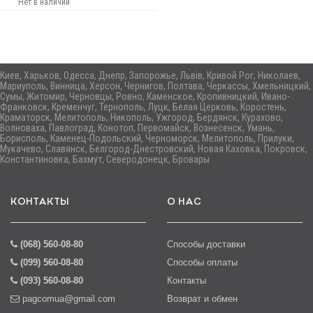
Нет в наличии
Киев, Харьков, Одесса, Днепр, Запорожье, Львів, Кривой Рог, Николаев,
Мариуполь, Винница, Херсон, Чернигов, Полтава, Черкассы, Хмельницкий,
Сумы, Житомир, Черновцы, Ровно, Каменское, Кропивницкий, Ивано-
Франковск, Кременчуг, Тернополь, Луцк, Белая Церковь, Коростень,
Краматорск, Мелитополь, Никополь, Ужгород, Бердянск, Курахово,
Волноваха, Павлоград, Конотоп, Первомайск, Вознесенск, Умань,
Борисполь, Каменец-Подольский, Черноморск, Мелитополь, Прилуки,
Мукачево, Славянск, Белгород-Днестровский, Новая Каховка, Покровск,
Константиновка, Бахмут, Северодонецк, Бровары
КОНТАКТЫ
О НАС
(068) 560-08-80
Способы доставки
(099) 560-08-80
Способы оплаты
(093) 560-08-80
Контакты
pagcomua@gmail.com
Возврат и обмен