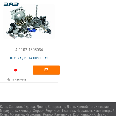
A-1102-1308034
ВТУЛКА ДИСТАНЦИОННАЯ
Нет в наличии
Киев, Харьков, Одесса, Днепр, Запорожье, Львів, Кривой Рог, Николаев,
Мариуполь, Винница, Херсон, Чернигов, Полтава, Черкассы, Хмельницкий,
Сумы, Житомир, Черновцы, Ровно, Каменское, Кропивницкий, Ивано-