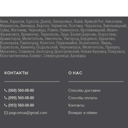
Киев, Харьков, Одесса, Днепр, Запорожье, Львів, Кривой Рог, Николаев,
Мариуполь, Винница, Херсон, Чернигов, Полтава, Черкассы, Хмельницкий,
Сумы, Житомир, Черновцы, Ровно, Каменское, Кропивницкий, Ивано-
Франковск, Кременчуг, Тернополь, Луцк, Белая Церковь, Коростень,
Краматорск, Мелитополь, Никополь, Ужгород, Бердянск, Курахово,
Волноваха, Павлоград, Конотоп, Первомайск, Вознесенск, Умань,
Борисполь, Каменец-Подольский, Черноморск, Мелитополь, Прилуки,
Мукачево, Славянск, Белгород-Днестровский, Новая Каховка, Покровск,
Константиновка, Бахмут, Северодонецк, Бровары
КОНТАКТЫ
О НАС
(068) 560-08-80
Способы доставки
(099) 560-08-80
Способы оплаты
(093) 560-08-80
Контакты
pagcomua@gmail.com
Возврат и обмен