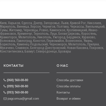
Киев, Харьков, Одесса, Днепр, Запорожье, Львів, Кривой Рог, Николаев,
Мариуполь, Винница, Херсон, Чернигов, Полтава, Черкассы, Хмельницкий,
Сумы, Житомир, Черновцы, Ровно, Каменское, Кропивницкий, Ивано-
Франковск, Кременчуг, Тернополь, Луцк, Белая Церковь, Коростень,
Краматорск, Мелитополь, Никополь, Ужгород, Бердянск, Курахово,
Волноваха, Павлоград, Конотоп, Первомайск, Вознесенск, Умань,
Борисполь, Каменец-Подольский, Черноморск, Мелитополь, Прилуки,
Мукачево, Славянск, Белгород-Днестровский, Новая Каховка, Покровск,
Константиновка, Бахмут, Северодонецк, Бровары
КОНТАКТЫ
О НАС
(068) 560-08-80
Способы доставки
(099) 560-08-80
Способы оплаты
(093) 560-08-80
Контакты
pagcomua@gmail.com
Возврат и обмен