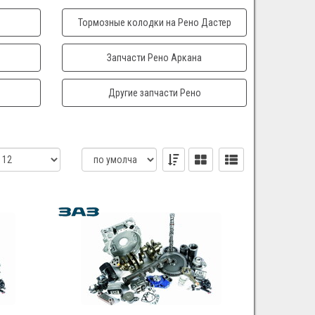
Тормозные колодки на Рено Дастер
Запчасти Рено Аркана
Другие запчасти Рено