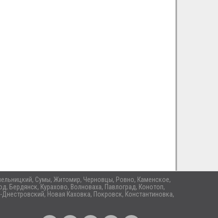
 Хмельницкий, Сумы, Житомир, Черновцы, Ровно, Каменское,
д, Бердянск, Курахово, Волноваха, Павлоград, Конотоп,
-Днестровский, Новая Каховка, Покровск, Константиновка,