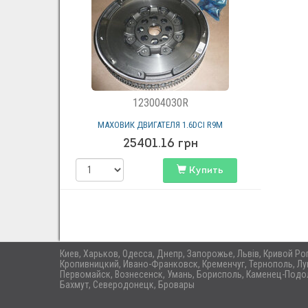
123004030R
МАХОВИК ДВИГАТЕЛЯ 1.6DCI R9M
25401.16
грн
Купить
Киев, Харьков, Одесса, Днепр, Запорожье, Львів, Кривой Р
Кропивницкий, Ивано-Франковск, Кременчуг, Тернополь, Лу
Первомайск, Вознесенск, Умань, Борисполь, Каменец-Подол
Бахмут, Северодонецк, Бровары