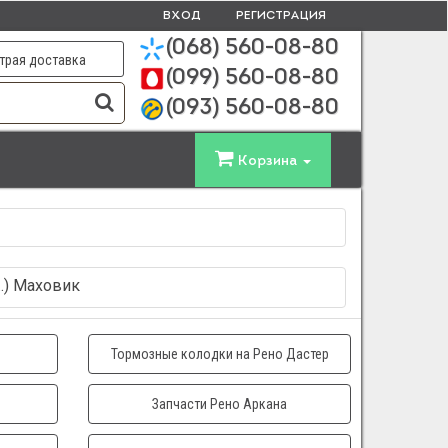
ВХОД
РЕГИСТРАЦИЯ
(068)
560-08-80
трая доставка
(099)
560-08-80
(093)
560-08-80
Корзина
...) Маховик
Тормозные колодки на Рено Дастер
Запчасти Рено Аркана