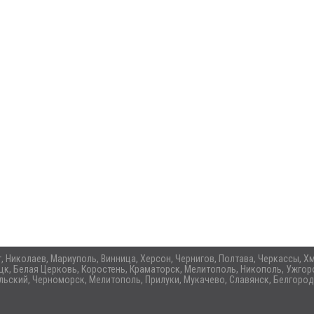
ог, Николаев, Мариуполь, Винница, Херсон, Чернигов, Полтава, Черкассы,
цк, Белая Церковь, Коростень, Краматорск, Мелитополь, Никополь, Ужгоро
ьский, Черноморск, Мелитополь, Прилуки, Мукачево, Славянск, Белгород