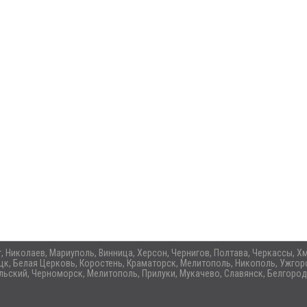
ог, Николаев, Мариуполь, Винница, Херсон, Чернигов, Полтава, Черкассы,
цк, Белая Церковь, Коростень, Краматорск, Мелитополь, Никополь, Ужгоро
ьский, Черноморск, Мелитополь, Прилуки, Мукачево, Славянск, Белгород