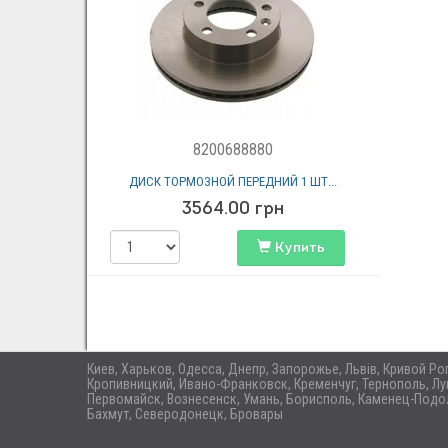
8200688880
ДИСК ТОРМОЗНОЙ ПЕРЕДНИЙ 1 ШТ...
3564.00
грн
Купить
Киев, Харьков, Одесса, Днепр, Запорожье, Львів, Кривой Р
Кропивницкий, Ивано-Франковск, Кременчуг, Тернополь, Лу
Первомайск, Вознесенск, Умань, Борисполь, Каменец-Подол
Бахмут, Северодонецк, Бровары