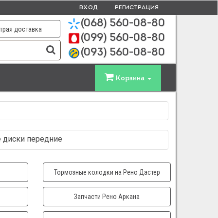
ВХОД
РЕГИСТРАЦИЯ
(068)
560-08-80
трая доставка
(099)
560-08-80
(093)
560-08-80
Корзина
ые диски передние
Тормозные колодки на Рено Дастер
Запчасти Рено Аркана