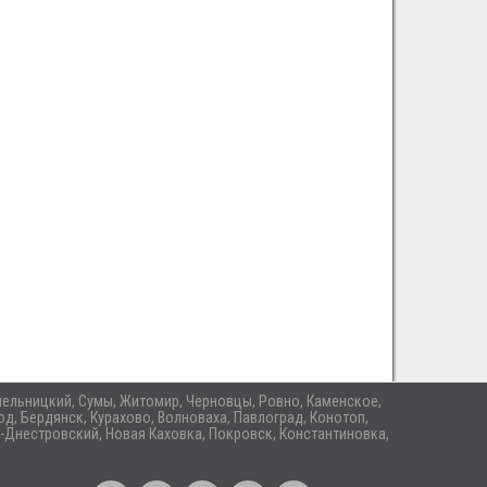
 Хмельницкий, Сумы, Житомир, Черновцы, Ровно, Каменское,
д, Бердянск, Курахово, Волноваха, Павлоград, Конотоп,
-Днестровский, Новая Каховка, Покровск, Константиновка,