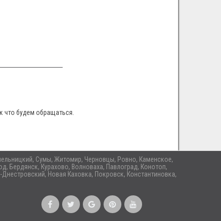
к что будем обращаться.
 Хмельницкий, Сумы, Житомир, Черновцы, Ровно, Каменское,
д, Бердянск, Курахово, Волноваха, Павлоград, Конотоп,
-Днестровский, Новая Каховка, Покровск, Константиновка,