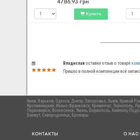
4786.93
грн
Купить
Владислав
оставил отзыв о товаре
комп
Пришло в полной комплекции всё запако
Киев, Харьков, Одесса, Днепр, Запорожье, Львів, Кривой Р
Кропивницкий, Ивано-Франковск, Кременчуг, Тернополь, Лу
Первомайск, Вознесенск, Умань, Борисполь, Каменец-Подол
Бахмут, Северодонецк, Бровары
КОНТАКТЫ
О НАС