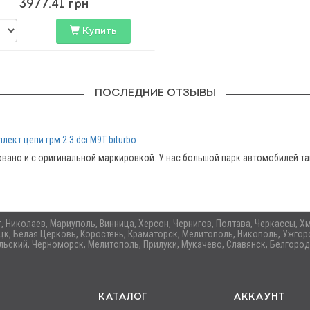
3977.41
грн
Купить
ПОСЛЕДНИЕ ОТЗЫВЫ
лект цепи грм 2.3 dci M9T biturbo
вано и с оригинальной маркировкой. У нас большой парк автомобилей та
ог, Николаев, Мариуполь, Винница, Херсон, Чернигов, Полтава, Черкассы,
цк, Белая Церковь, Коростень, Краматорск, Мелитополь, Никополь, Ужгоро
ьский, Черноморск, Мелитополь, Прилуки, Мукачево, Славянск, Белгород
КАТАЛОГ
АККАУНТ