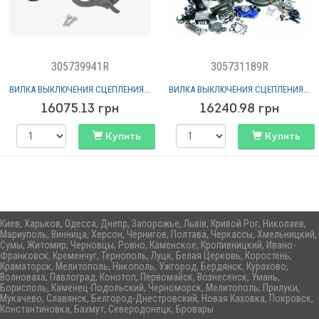
305739941R
305731189R
ВИЛКА ВЫКЛЮЧЕНИЯ СЦЕПЛЕНИЯ...
ВИЛКА ВЫКЛЮЧЕНИЯ СЦЕПЛЕНИЯ...
16075.13
грн
16240.98
грн
Купить
Купить
Киев, Харьков, Одесса, Днепр, Запорожье, Львів, Кривой Рог, Николаев,
Мариуполь, Винница, Херсон, Чернигов, Полтава, Черкассы, Хмельницкий,
Сумы, Житомир, Черновцы, Ровно, Каменское, Кропивницкий, Ивано-
Франковск, Кременчуг, Тернополь, Луцк, Белая Церковь, Коростень,
Краматорск, Мелитополь, Никополь, Ужгород, Бердянск, Курахово,
Волноваха, Павлоград, Конотоп, Первомайск, Вознесенск, Умань,
Борисполь, Каменец-Подольский, Черноморск, Мелитополь, Прилуки,
Мукачево, Славянск, Белгород-Днестровский, Новая Каховка, Покровск,
Константиновка, Бахмут, Северодонецк, Бровары