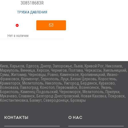
308518683R
ТРУБКА ДАВЛЕНИЯ
Нет в наличии
Киев, Харьков, Одесса, Днепр, Запорожье, Львів, Кривой Рог, Николаев,
Мариуполь, Винница, Херсон, Чернигов, Полтава, Черкассы, Хмельницкий,
Сумы, Житомир, Черновцы, Ровно, Каменское, Кропивницкий, Ивано-
Франковск, Кременчуг, Тернополь, Луцк, Белая Церковь, Коростень,
Краматорск, Мелитополь, Никополь, Ужгород, Бердянск, Курахово,
Волноваха, Павлоград, Конотоп, Первомайск, Вознесенск, Умань,
Борисполь, Каменец-Подольский, Черноморск, Мелитополь, Прилуки,
Мукачево, Славянск, Белгород-Днестровский, Новая Каховка, Покровск,
Константиновка, Бахмут, Северодонецк, Бровары
КОНТАКТЫ
О НАС