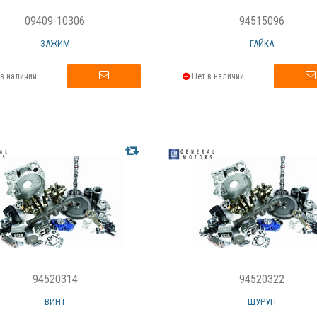
09409-10306
94515096
ЗАЖИМ
ГАЙКА
в наличии
Нет в наличии
94520314
94520322
ВИНТ
ШУРУП