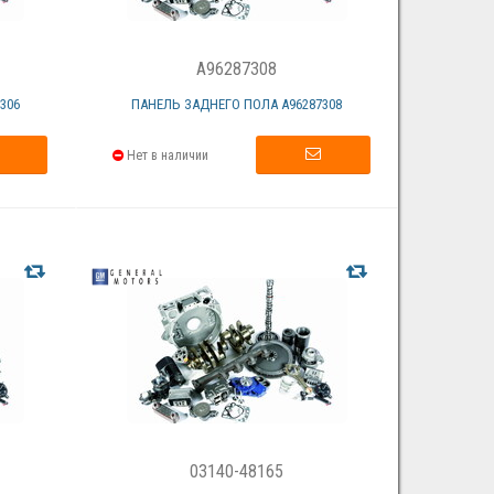
A96287308
306
ПАНЕЛЬ ЗАДНЕГО ПОЛА А96287308
Нет в наличии
03140-48165