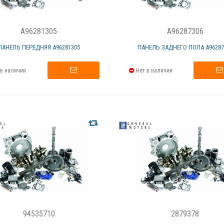
A96281305
A96287306
ПАНЕЛЬ ПЕРЕДНЯЯ А96281305
ПАНЕЛЬ ЗАДНЕГО ПОЛА А96287
в наличии
Нет в наличии
94535710
2879378