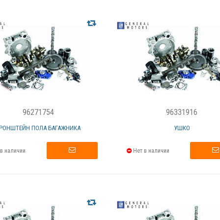
96271754
96331916
РОНШТЕЙН ПОЛА БАГАЖНИКА
УШКО
в наличии
Нет в наличии