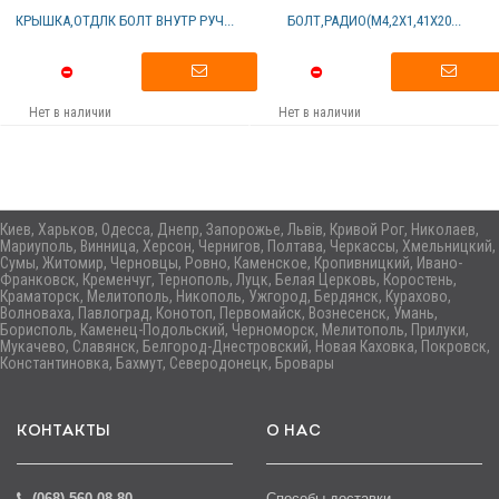
КРЫШКА,ОТДЛК БОЛТ ВНУТР РУЧ...
БОЛТ,РАДИО(M4,2X1,41X20...
Нет в наличии
Нет в наличии
Киев, Харьков, Одесса, Днепр, Запорожье, Львів, Кривой Рог, Николаев,
Мариуполь, Винница, Херсон, Чернигов, Полтава, Черкассы, Хмельницкий,
Сумы, Житомир, Черновцы, Ровно, Каменское, Кропивницкий, Ивано-
Франковск, Кременчуг, Тернополь, Луцк, Белая Церковь, Коростень,
Краматорск, Мелитополь, Никополь, Ужгород, Бердянск, Курахово,
Волноваха, Павлоград, Конотоп, Первомайск, Вознесенск, Умань,
Борисполь, Каменец-Подольский, Черноморск, Мелитополь, Прилуки,
Мукачево, Славянск, Белгород-Днестровский, Новая Каховка, Покровск,
Константиновка, Бахмут, Северодонецк, Бровары
КОНТАКТЫ
О НАС
(068) 560-08-80
Способы доставки