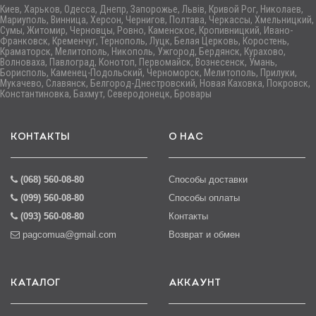
Киев, Харьков, Одесса, Днепр, Запорожье, Львів, Кривой Рог, Николаев,
Мариуполь, Винница, Херсон, Чернигов, Полтава, Черкассы, Хмельницкий,
Сумы, Житомир, Черновцы, Ровно, Каменское, Кропивницкий, Ивано-
Франковск, Кременчуг, Тернополь, Луцк, Белая Церковь, Коростень,
Краматорск, Мелитополь, Никополь, Ужгород, Бердянск, Курахово,
Волноваха, Павлоград, Конотоп, Первомайск, Вознесенск, Умань,
Борисполь, Каменец-Подольский, Черноморск, Мелитополь, Прилуки,
Мукачево, Славянск, Белгород-Днестровский, Новая Каховка, Покровск,
Константиновка, Бахмут, Северодонецк, Бровары
КОНТАКТЫ
О НАС
(068) 560-08-80
Способы доставки
(099) 560-08-80
Способы оплаты
(093) 560-08-80
Контакты
pagcomua@gmail.com
Возврат и обмен
КАТАЛОГ
АККАУНТ