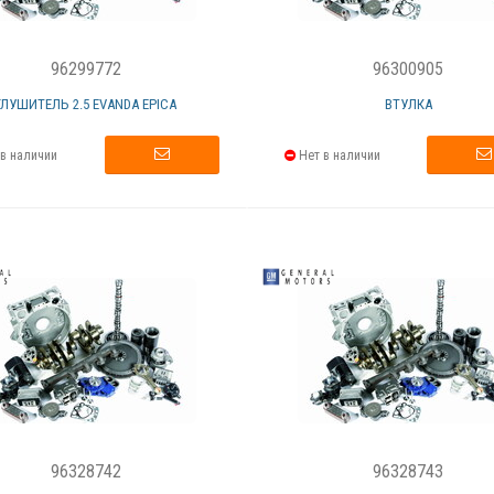
96299772
96300905
ГЛУШИТЕЛЬ 2.5 EVANDA EPICA
ВТУЛКА
в наличии
Нет в наличии
96328742
96328743