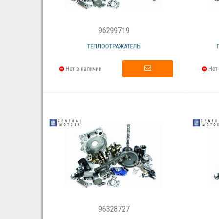
96299719
ТЕПЛООТРАЖАТЕЛЬ
Нет в наличии
Нет 
96328727