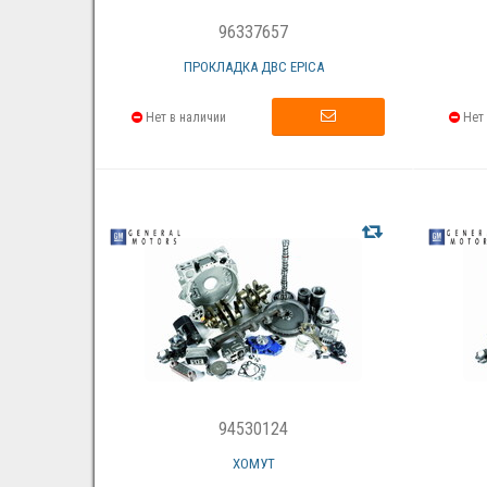
96337657
ПРОКЛАДКА ДВС EPICA
Нет в наличии
Нет 
94530124
ХОМУТ