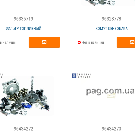
96335719
96328778
ФИЛЬТР ТОПЛИВНЫЙ
ХОМУТ БЕНЗОБАКА
в наличии
Нет в наличии
96434272
96434270