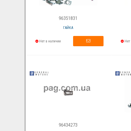
96351831
ГАЙКА
Нет в наличии
Нет 
96434273