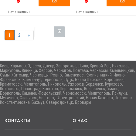
Нет в наличии
Нет в наличии
1
2
»
Киев, Харьков, Одесса, Днепр, Запорожье, Львів, Кривой Рог, Николаев,
Мариуполь, Винница, Херсон, Чернигов, Полтава, Черкассы, Хмельницкий,
Сумы, Житомир, Черновцы, Ровно, Каменское, Кропивницкий, Ивано-
Франковск, Кременчуг, Тернополь, Луцк, Белая Церковь, Коростень,
Краматорск, Мелитополь, Никополь, Ужгород, Бердянск, Курахово,
Волноваха, Павлоград, Конотоп, Первомайск, Вознесенск, Умань,
Борисполь, Каменец-Подольский, Черноморск, Мелитополь, Прилуки,
Мукачево, Славянск, Белгород-Днестровский, Новая Каховка, Покровск,
Константиновка, Бахмут, Северодонецк, Бровары
КОНТАКТЫ
О НАС