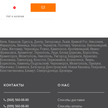
Нет в наличии
Киев, Харьков, Одесса, Днепр, Запорожье, Львів, Кривой Рог, Николаев,
Мариуполь, Винница, Херсон, Чернигов, Полтава, Черкассы, Хмельницкий,
Сумы, Житомир, Черновцы, Ровно, Каменское, Кропивницкий, Ивано-
Франковск, Кременчуг, Тернополь, Луцк, Белая Церковь, Коростень,
Краматорск, Мелитополь, Никополь, Ужгород, Бердянск, Курахово,
Волноваха, Павлоград, Конотоп, Первомайск, Вознесенск, Умань,
Борисполь, Каменец-Подольский, Черноморск, Мелитополь, Прилуки,
Мукачево, Славянск, Белгород-Днестровский, Новая Каховка, Покровск,
Константиновка, Бахмут, Северодонецк, Бровары
КОНТАКТЫ
О НАС
(068) 560-08-80
Способы доставки
(099) 560-08-80
Способы оплаты