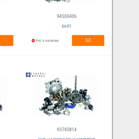
94500406
БОЛТ
Нет в наличии
93745814