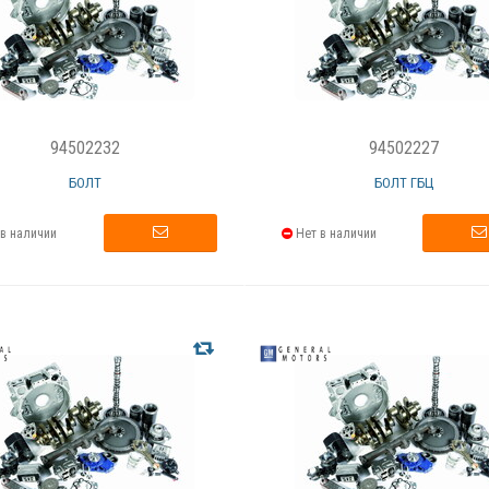
94502232
94502227
БОЛТ
БОЛТ ГБЦ
в наличии
Нет в наличии