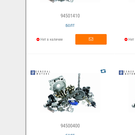
94501410
БОЛТ
Нет в наличии
Нет 
94500400