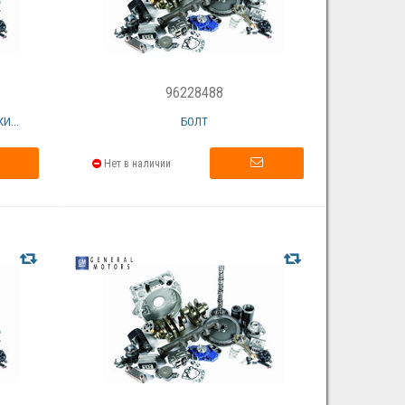
96228488
И...
БОЛТ
Нет в наличии