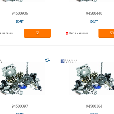
94500936
94500440
БОЛТ
БОЛТ
в наличии
Нет в наличии
94500397
94500364