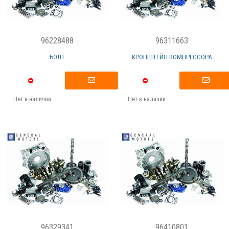
96228488
96311663
БОЛТ
КРОНШТЕЙН КОМПРЕССОРА
Нет в наличии
Нет в наличии
96329341
96410801