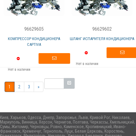
96629605
96629602
КОМПРЕССОР КОНДИЦИОНЕРА
ШЛАНГ ИСПАРИТЕЛЯ КОНДИЦИОНЕРА
CAPTIVA
Нет в наличии
Нет в наличии
1
2
3
»
Киев, Харьков, Одесса, Днепр, Запорожье, Львів, Кривой Рог, Николаев,
Мариуполь, Винница, Херсон, Чернигов, Полтава, Черкассы, Хмельницкий,
Сумы, Житомир, Черновцы, Ровно, Каменское, Кропивницкий, Ивано-
Франковск, Кременчуг, Тернополь, Луцк, Белая Церковь, Коростень,
Краматорск, Мелитополь, Никополь, Ужгород, Бердянск, Курахово,