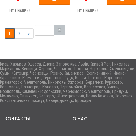
Нет в наличии
Нет в наличии
1
2
»
Киев, Харьков, Одесса, Днепр, Запорожье, Львів, Кривой Рог, Николаев,
Мариуполь, Винница, Херсон, Чернигов, Полтава, Черкассы, Хмельницкий,
Сумы, Житомир, Черновцы, Ровно, Каменское, Кропивницкий, Ивано-
Франковск, Кременчуг, Тернополь, Луцк, Белая Церковь, Коростень,
Краматорск, Мелитополь, Никополь, Ужгород, Бердянск, Курахово,
Волноваха, Павлоград, Конотоп, Первомайск, Вознесенск, Умань,
Борисполь, Каменец-Подольский, Черноморск, Мелитополь, Прилуки,
Мукачево, Славянск, Белгород-Днестровский, Новая Каховка, Покровск,
Константиновка, Бахмут, Северодонецк, Бровары
КОНТАКТЫ
О НАС