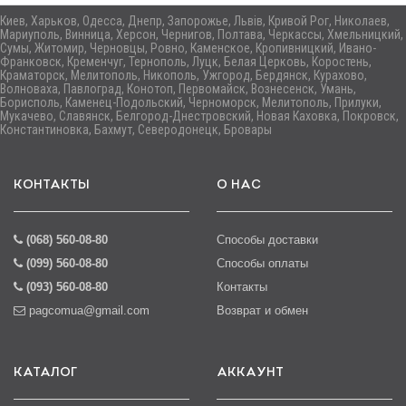
Киев, Харьков, Одесса, Днепр, Запорожье, Львів, Кривой Рог, Николаев,
Мариуполь, Винница, Херсон, Чернигов, Полтава, Черкассы, Хмельницкий,
Сумы, Житомир, Черновцы, Ровно, Каменское, Кропивницкий, Ивано-
Франковск, Кременчуг, Тернополь, Луцк, Белая Церковь, Коростень,
Краматорск, Мелитополь, Никополь, Ужгород, Бердянск, Курахово,
Волноваха, Павлоград, Конотоп, Первомайск, Вознесенск, Умань,
Борисполь, Каменец-Подольский, Черноморск, Мелитополь, Прилуки,
Мукачево, Славянск, Белгород-Днестровский, Новая Каховка, Покровск,
Константиновка, Бахмут, Северодонецк, Бровары
КОНТАКТЫ
О НАС
(068) 560-08-80
Способы доставки
(099) 560-08-80
Способы оплаты
(093) 560-08-80
Контакты
pagcomua@gmail.com
Возврат и обмен
КАТАЛОГ
АККАУНТ