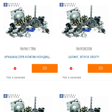
96961786
96958208
КРЫШКА,СЕРВ КЛАПАН КОНДИЦ...
ШЛАНГ, ВПУСК ОБОГР.
Нет в наличии
Нет в наличии