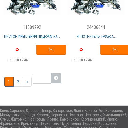
11589292
24436644
ПИСТОН КРЕПЛЕНИЯ ПИДКРИЛКА...
УПЛОТНИТЕЛЬ ТРУБКИ...
Нет в наличии
Нет в наличии
1
2
»
Киев, Харьков, Одесса, Днепр, Запорожье, Львів, Кривой Рог, Николаев,
Мариуполь, Винница, Херсон, Чернигов, Полтава, Черкассы, Хмельницкий,
Сумы, Житомир, Черновцы, Ровно, Каменское, Кропивницкий, Ивано-
Франковск, Кременчуг, Тернополь, Луцк, Белая Церковь, Коростень,
Краматорск, Мелитополь, Никополь, Ужгород, Бердянск, Курахово,