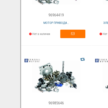
96964419
МОТОР ПРИВОДА...
ЭЛ
Нет в наличии
Нет 
96985646