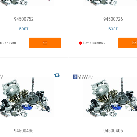
94500752
94500726
БОЛТ
БОЛТ
в наличии
Нет в наличии
94500436
94500406