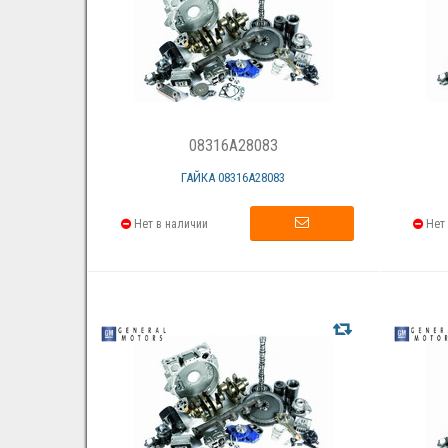
08316A28083
ГАЙКА 08316А28083
Нет в наличии
Нет 