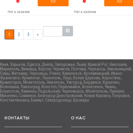
Нет в наличии
Нет в наличии
1
2
3
»
Киев, Харьков, Одесса, Днепр, Запорожье, Львів, Кривой Рог, Николаев,
Мариуполь, Винница, Херсон, Чернигов, Полтава, Черкассы, Хмельницкий,
Сумы, Житомир, Черновцы, Ровно, Каменское, Кропивницкий, Ивано-
Франковск, Кременчуг, Тернополь, Луцк, Белая Церковь, Коростень,
Краматорск, Мелитополь, Никополь, Ужгород, Бердянск, Курахово,
Волноваха, Павлоград, Конотоп, Первомайск, Вознесенск, Умань,
Борисполь, Каменец-Подольский, Черноморск, Мелитополь, Прилуки,
Мукачево, Славянск, Белгород-Днестровский, Новая Каховка, Покровск,
Константиновка, Бахмут, Северодонецк, Бровары
КОНТАКТЫ
О НАС